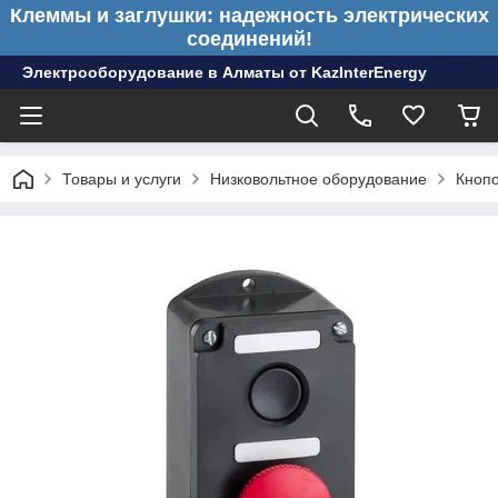
Клеммы и заглушки: надежность электрических
соединений!
Электрооборудование в Алматы от KazInterEnergy
Товары и услуги
Низковольтное оборудование
Кноп