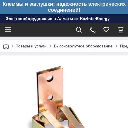
Клеммы и заглушки: надежность электрических
соединений!
Электрооборудование в Алматы от KazInterEnergy
Товары и услуги
Высоковольтное оборудование
Пре