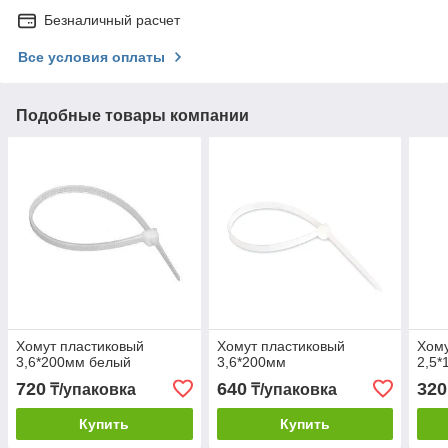
Безналичный расчет
Все условия оплаты
Подобные товары компании
Хомут пластиковый
Хомут пластиковый
Хому
3,6*200мм белый
3,6*200мм
2,5*
720
640
320
₸/упаковка
₸/упаковка
Купить
Купить