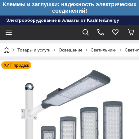
Клеммы и заглушки: надежность электрических
соединений!
Электрооборудование в Алматы от KazInterEnergy
Товары и услуги
Освещение
Светильники
Светил
ХИТ продаж