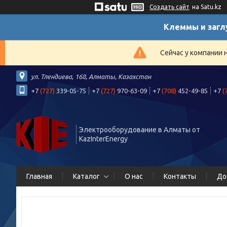
Создать сайт
на Satu.kz
Клеммы и загл
Сейчас у компании 
ул. Тлендиева, 168, Алматы, Казахстан
+7
(727)
339-05-75
+7
(727)
970-63-09
+7
(708)
452-49-85
+7
(
Электрооборудование в Алматы от
KazInterEnergy
Главная
Каталог
О нас
Контакты
До