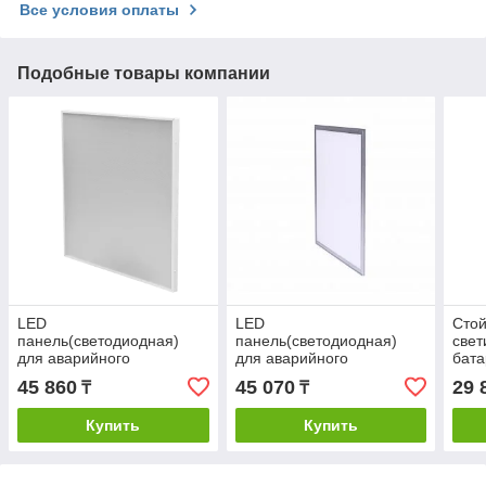
Все условия оплаты
Подобные товары компании
LED
LED
Стой
панель(светодиодная)
панель(светодиодная)
свет
для аварийного
для аварийного
бат
освещения 27W(1.5 часа)
освещения 36W(1.5
POL
45 860
45 070
29 
₸
₸
часа)4000ЛМ
Купить
Купить