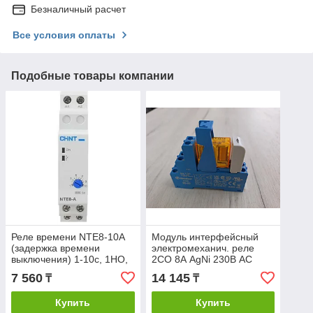
Безналичный расчет
Все условия оплаты
Подобные товары компании
Реле времени NTE8-10А
Модуль интерфейсный
(задержка времени
электромеханич. реле
выключения) 1-10с, 1НО,
2CO 8А AgNi 230В AC
AC230В
IP20 винт. клеммы
7 560
14 145
₸
₸
пластик. клипса LED +
варистор
Купить
Купить