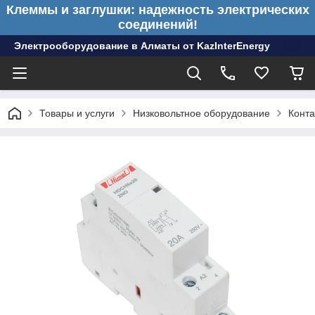
Клеммы и заглушки: надежность электрических
соединений!
Электрооборудование в Алматы от KazInterEnergy
Товары и услуги
Низковольтное оборудование
Конта