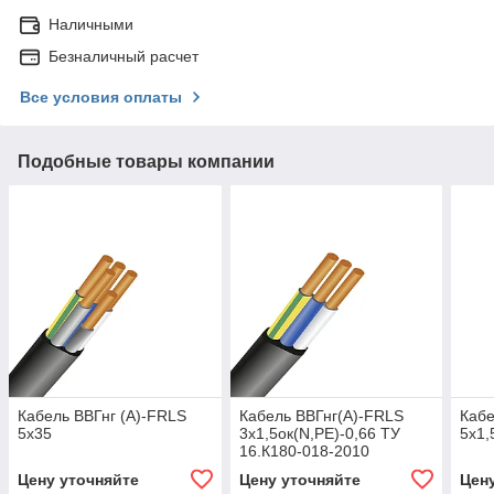
Наличными
Безналичный расчет
Все условия оплаты
Подобные товары компании
Кабель ВВГнг (А)-FRLS
Кабель ВВГнг(А)-FRLS
Кабе
5х35
3х1,5ок(N,PE)-0,66 ТУ
5х1,
16.К180-018-2010
Цену уточняйте
Цену уточняйте
Цен