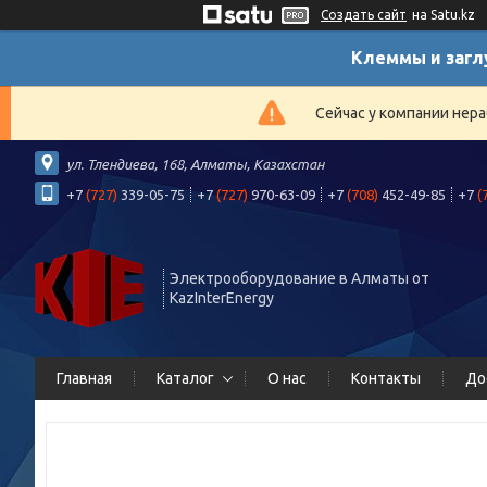
Создать сайт
на Satu.kz
Клеммы и загл
Сейчас у компании нера
ул. Тлендиева, 168, Алматы, Казахстан
+7
(727)
339-05-75
+7
(727)
970-63-09
+7
(708)
452-49-85
+7
(
Электрооборудование в Алматы от
KazInterEnergy
Главная
Каталог
О нас
Контакты
До