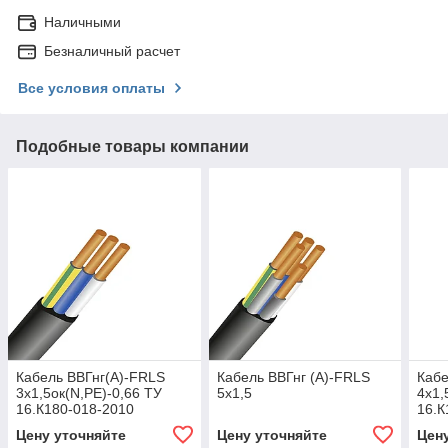
Наличными
Безналичный расчет
Все условия оплаты
Подобные товары компании
Кабель ВВГнг(А)-FRLS
Кабель ВВГнг (А)-FRLS
Кабе
3х1,5ок(N,PE)-0,66 ТУ
5х1,5
4х1,
16.К180-018-2010
16.К
Цену уточняйте
Цену уточняйте
Цен