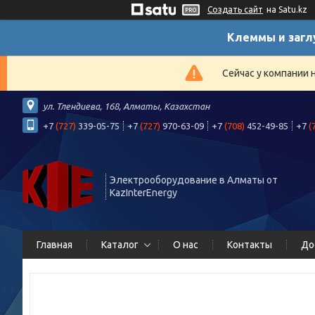
Создать сайт
на Satu.kz
Клеммы и загл
Сейчас у компании 
ул. Тлендиева, 168, Алматы, Казахстан
+7
(727)
339-05-75
+7
(727)
970-63-09
+7
(708)
452-49-85
+7
(
Электрооборудование в Алматы от
KazInterEnergy
Главная
Каталог
О нас
Контакты
До