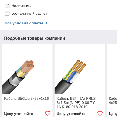
Наличными
Безналичный расчет
Все условия оплаты
Подобные товары компании
Кабель ВБбШв 3х25+1х16
Кабель ВВГнг(А)-FRLS
Кабе
3х1,5ок(N,PE)-0,66 ТУ
4х2
16.К180-018-2010
Цену уточняйте
Цену уточняйте
Цен