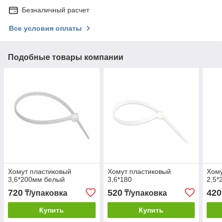
Безналичный расчет
Все условия оплаты
Подобные товары компании
Хомут пластиковый
Хомут пластиковый
Хому
3,6*200мм белый
3,6*180
2,5*
720
520
420
₸/упаковка
₸/упаковка
Купить
Купить