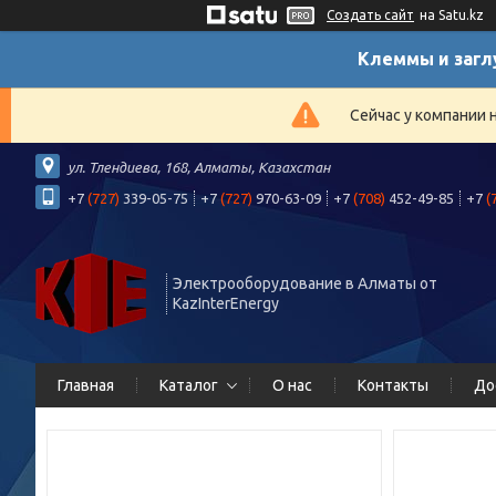
Создать сайт
на Satu.kz
Клеммы и загл
Сейчас у компании 
ул. Тлендиева, 168, Алматы, Казахстан
+7
(727)
339-05-75
+7
(727)
970-63-09
+7
(708)
452-49-85
+7
(
Электрооборудование в Алматы от
KazInterEnergy
Главная
Каталог
О нас
Контакты
До