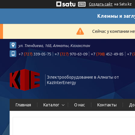
Создать сайт
на Satu.kz
Клеммы и загл
Сейчас у компании н
ул. Тлендиева, 168, Алматы, Казахстан
+7
(727)
339-05-75
+7
(727)
970-63-09
+7
(708)
452-49-85
+7
(
Электрооборудование в Алматы от
KazInterEnergy
Главная
Каталог
О нас
Контакты
До