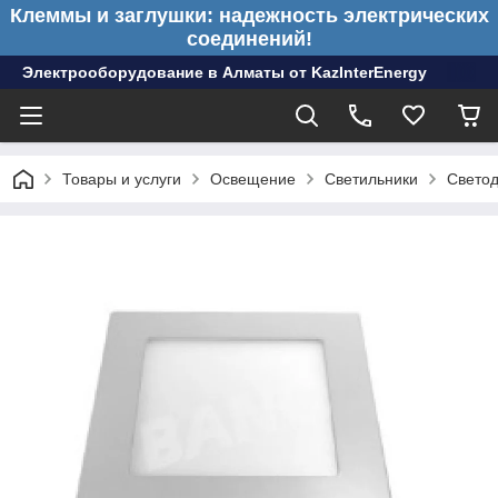
Клеммы и заглушки: надежность электрических
соединений!
Электрооборудование в Алматы от KazInterEnergy
Товары и услуги
Освещение
Светильники
Светод