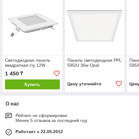
Светодиодная панель
Панель светодиодная PPL
Пане
квадратная с\у 12W
595/U 36w Opal
595/
1 450
₸
Цену уточняйте
Цен
Купить
О нас
Рейтинг не сформирован
Менее 5 отзывов за последний год
Работает с 22.05.2012