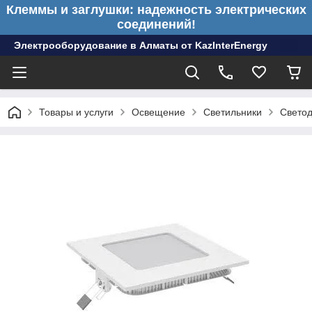
Клеммы и заглушки: надежность электрических
соединений!
Электрооборудование в Алматы от KazInterEnergy
Товары и услуги
Освещение
Светильники
Светод