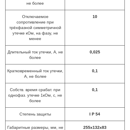
не более
Отключаемое
10
сопротивление при
трёхфазной симметричной
утечке кОм, на фазу, не
менее
Длительный ток утечки, А, не
0,025
более
Кратковременный ток утечки,
0,1
А, не более
Собств. время срабат. при
0,1
однофаз. утечке 1кОм, с, не
более
Степень защиты
I P 54
Габаритные размеры, мм, не
255х132х83