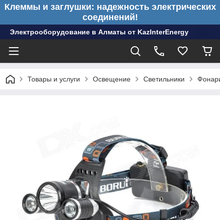
Клеммы и заглушки: надежность электрических
соединений!
Электрооборудование в Алматы от KazInterEnergy
Товары и услуги
Освещение
Светильники
Фонар