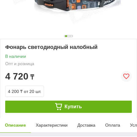
Фонарь светодиодный налобный
В наличии
Опт и розница
4 720
₸
4 200 ₸
от 20 шт.
Купить
Описание
Характеристики
Доставка
Оплата
Усл