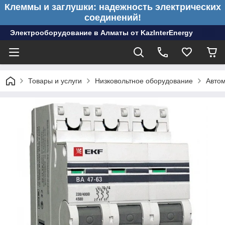
Клеммы и заглушки: надежность электрических
соединений!
Электрооборудование в Алматы от KazInterEnergy
Товары и услуги
Низковольтное оборудование
Автом