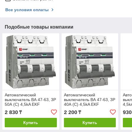
Все условия оплаты
Подобные товары компании
Автоматический
Автоматический
Авто
выключатель ВА 47-63, 3P
выключатель ВА 47-63, 3P
выкл
50А (C) 4,5kA EKF
40А (C) 4,5kA EKF
4,5k
PROxima
PROxima
PRO
2 830
2 200
930
₸
₸
Купить
Купить