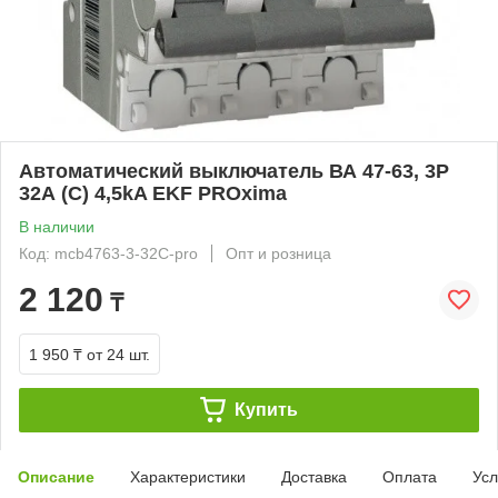
Автоматический выключатель ВА 47-63, 3P
32А (C) 4,5kA EKF PROxima
В наличии
Код: mcb4763-3-32C-pro
Опт и розница
2 120
₸
1 950 ₸
от 24 шт.
Купить
Описание
Характеристики
Доставка
Оплата
Усл