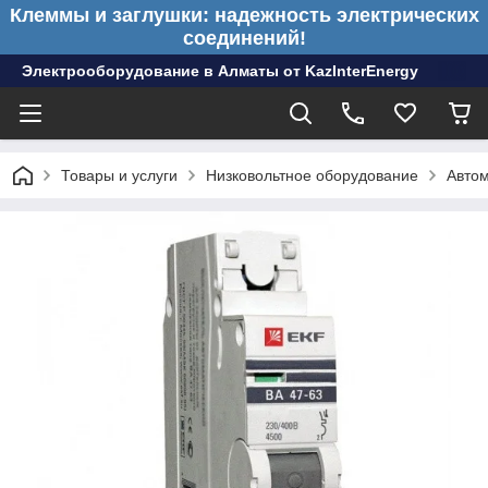
Клеммы и заглушки: надежность электрических
соединений!
Электрооборудование в Алматы от KazInterEnergy
Товары и услуги
Низковольтное оборудование
Автом