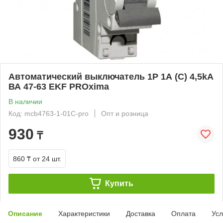
Автоматический выключатель 1P 1А (C) 4,5kA
ВА 47-63 EKF PROxima
В наличии
Код: mcb4763-1-01C-pro
Опт и розница
930
₸
860 ₸
от 24 шт.
Купить
Описание
Характеристики
Доставка
Оплата
Усл