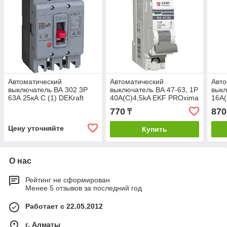
Автоматический
Автоматический
Авто
выключатель ВА 302 3P
выключатель ВА 47-63, 1P
выкл
63А 25кА С (1) DEKraft
40А(С)4,5kA EKF PROxima
16А(
770
870
₸
Цену уточняйте
Купить
О нас
Рейтинг не сформирован
Менее 5 отзывов за последний год
Работает с 22.05.2012
г. Алматы