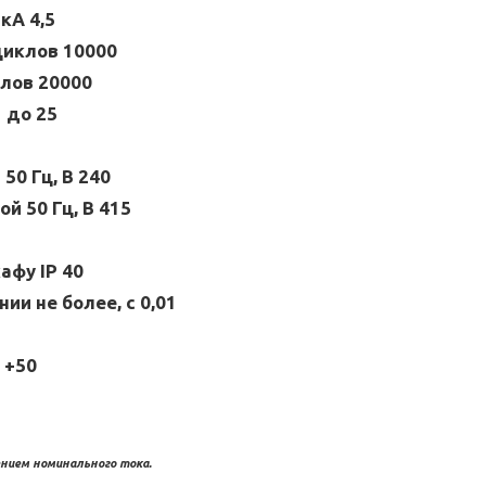
кА 4,5
циклов 10000
клов 20000
 до 25
0 Гц, В 240
й 50 Гц, В 415
афу IP 40
и не более, с 0,01
 +50
нием номинального тока.