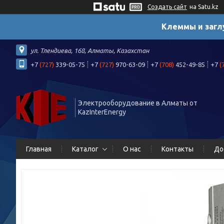
Создать сайт
на Satu.kz
Клеммы и загл
ул. Тлендиева, 168, Алматы, Казахстан
+7
(727)
339-05-75
+7
(727)
970-63-09
+7
(708)
452-49-85
+7
(
Электрооборудование в Алматы от
KazInterEnergy
Главная
Каталог
О нас
Контакты
До