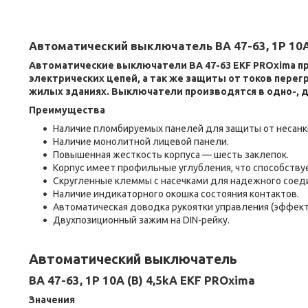
Автоматический выключатель ВА 47-63, 1P 10А
Автоматические выключатели ВА 47-63 EKF PROxima п
электрических цепей, а так же защиты от токов пере
жилых зданиях. Выключатели производятся в одно-, д
Преимущества
Наличие пломбируемых панелей для защиты от несанк
Наличие монолитной лицевой панели.
Повышенная жесткость корпуса — шесть заклепок.
Корпус имеет профильные углубления, что способству
Cкругленные клеммы с насечками для надежного соед
Наличие индикаторного окошка состояния контактов.
Автоматическая доводка рукоятки управления (эффек
Двухпозиционный зажим на DIN-рейку.
Автоматический выключатель
ВА 47-63, 1P 10А (В) 4,5kA EKF PROxima
Значения