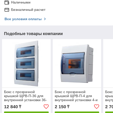
Наличными
Безналичный расчет
Все условия оплаты
Подобные товары компании
Бокс с прозрачной
Бокс с прозрачной
Бокс
крышкой ЩРВ-П-36 для
крышкой ЩРВ-П-4 для
кры
внутренней установки 36-
внутренней установки 4-и
внут
и модульных устройств
модульных устройств
моду
12 840
2 150
2 7
₸
₸