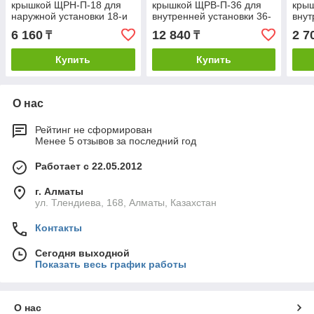
крышкой ЩРН-П-18 для
крышкой ЩРВ-П-36 для
кры
наружной установки 18-и
внутренней установки 36-
внут
модульных устройств
и модульных устройств
моду
6 160
12 840
2 7
₸
₸
Купить
Купить
О нас
Рейтинг не сформирован
Менее 5 отзывов за последний год
Работает с 22.05.2012
г. Алматы
ул. Тлендиева, 168, Алматы, Казахстан
Контакты
Сегодня выходной
Показать весь график работы
О нас