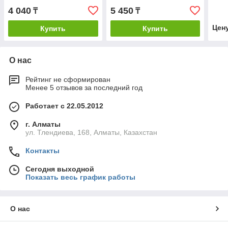
Матовый хром
1575
4 040
5 450
₸
₸
без 
Цен
Купить
Купить
О нас
Рейтинг не сформирован
Менее 5 отзывов за последний год
Работает с 22.05.2012
г. Алматы
ул. Тлендиева, 168, Алматы, Казахстан
Контакты
Сегодня выходной
Показать весь график работы
О нас