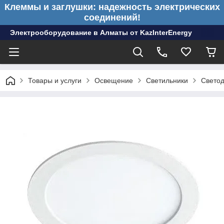
Клеммы и заглушки: надежность электрических
соединений!
Электрооборудование в Алматы от KazInterEnergy
Товары и услуги
Освещение
Светильники
Светод