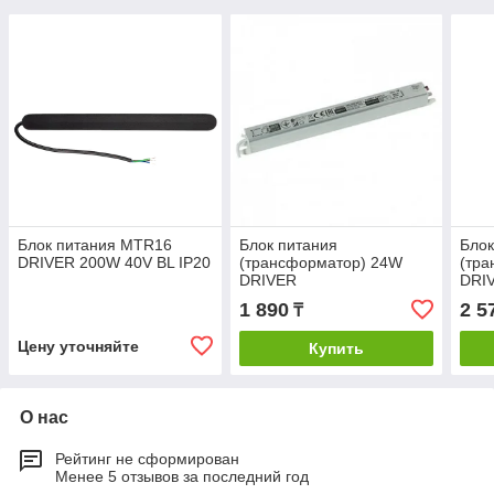
Блок питания MTR16
Блок питания
Блок
DRIVER 200W 40V BL IP20
(трансформатор) 24W
(тр
DRIVER
DRI
1 890
2 5
₸
Цену уточняйте
Купить
О нас
Рейтинг не сформирован
Менее 5 отзывов за последний год