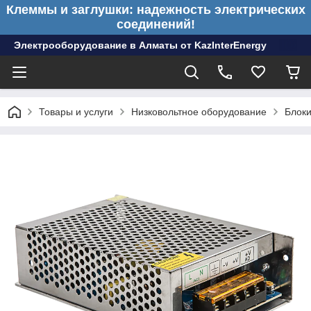
Клеммы и заглушки: надежность электрических
соединений!
Электрооборудование в Алматы от KazInterEnergy
Товары и услуги
Низковольтное оборудование
Блоки