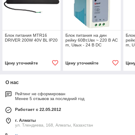
Блок питания MTR16
Блок питания на дин
Блок
DRIVER 200W 40V BL IP20
рейку 60Вт,Uвх ~ 220 В AC
рейк
m, Uвых - 24 В DC
m, U
постоянного тока
пост
Цену уточняйте
Цену уточняйте
Цен
О нас
Рейтинг не сформирован
Менее 5 отзывов за последний год
Работает с 22.05.2012
г. Алматы
ул. Тлендиева, 168, Алматы, Казахстан