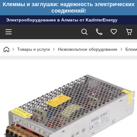
Клеммы и заглушки: надежность электрических
соединений!
Электрооборудование в Алматы от KazInterEnergy
Товары и услуги
Низковольтное оборудование
Блоки