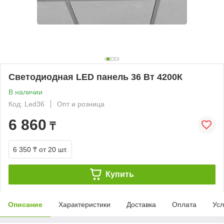
Светодиодная LED панель 36 Вт 4200К
В наличии
Код: Led36
Опт и розница
6 860
₸
6 350 ₸
от 20 шт.
Купить
Описание
Характеристики
Доставка
Оплата
Усл