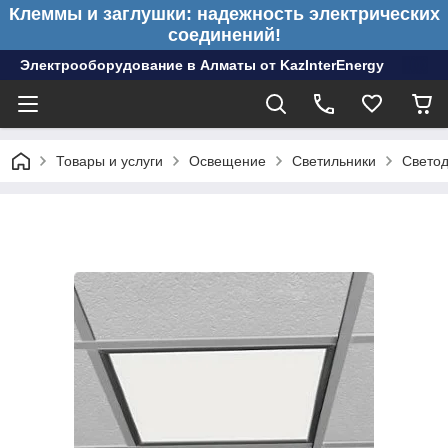
Клеммы и заглушки: надежность электрических
соединений!
Электрооборудование в Алматы от KazInterEnergy
Товары и услуги
Освещение
Светильники
Светод