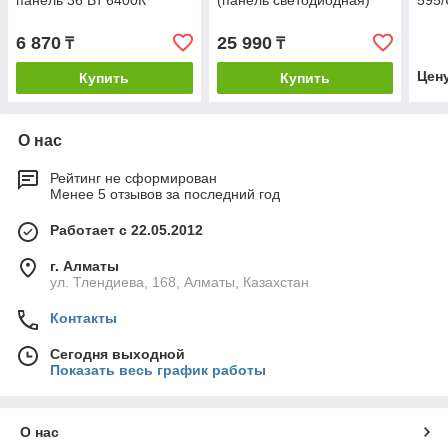
панель 36 Вт 6400К
(панель светодиодная)
595/
6 870
25 990
₸
₸
Цен
Купить
Купить
О нас
Рейтинг не сформирован
Менее 5 отзывов за последний год
Работает с 22.05.2012
г. Алматы
ул. Тлендиева, 168, Алматы, Казахстан
Контакты
Сегодня выходной
Показать весь график работы
О нас