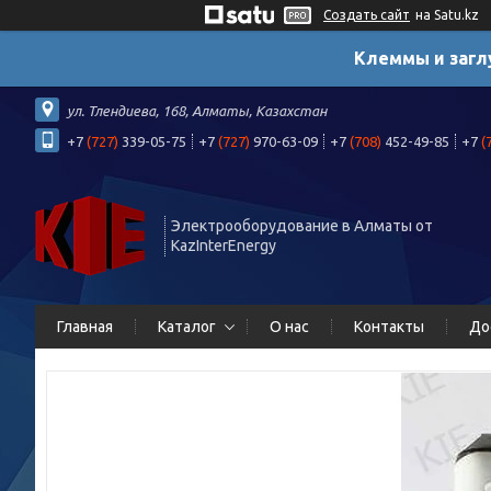
Создать сайт
на Satu.kz
Клеммы и загл
ул. Тлендиева, 168, Алматы, Казахстан
+7
(727)
339-05-75
+7
(727)
970-63-09
+7
(708)
452-49-85
+7
(
Электрооборудование в Алматы от
KazInterEnergy
Главная
Каталог
О нас
Контакты
До