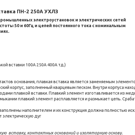
ставка ПН-2 250А УХЛЗ
промышленных электроустановок и электрических сетей
тоты 50 и 60Гц и цепей постоянного тока с номинальным
иях.
кой вставки 100А 250А 400А тд.)
нтактов основания, плавкая вставка является заменяемым элемент
ский корпус, заполненный кварцевым песком. Внутри корпуса нахо
одами плавкой вставки. Плавкий элемент изготавливается из мед
замыкании плавкий элемент расплавляется и размыкает цепь. Сраб
заполнены наполнителем и их конструкция должна полностью ис
ит электрическую дуг
кую вставку, контактных оснований и изоляторную основу.