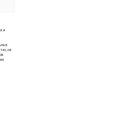
х и
ьных
тах, на
Шв
ции