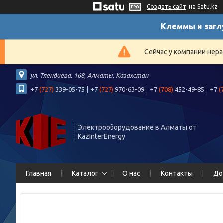
Создать сайт
на Satu.kz
Клеммы и загл
Сейчас у компании нера
ул. Тлендиева, 168, Алматы, Казахстан
+7
(727)
339-05-75
+7
(727)
970-63-09
+7
(708)
452-49-85
+7
(
Электрооборудование в Алматы от
KazInterEnergy
Главная
Каталог
О нас
Контакты
До