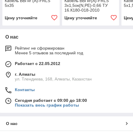
Кабель ВВГнг (А)-FRLS
Кабель ВВГнг(А)-FRLS
Кабе
5х35
3х1,5ок(N,PE)-0,66 ТУ
5х1,
16.К180-018-2010
Цену уточняйте
Цену уточняйте
Цен
О нас
Рейтинг не сформирован
Менее 5 отзывов за последний год
Работает с 22.05.2012
г. Алматы
ул. Тлендиева, 168, Алматы, Казахстан
Контакты
Сегодня работает с 09:00 до 18:00
Показать весь график работы
О нас