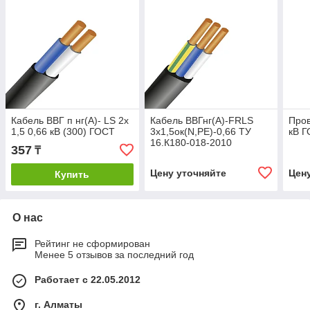
Кабель ВВГ п нг(А)- LS 2х
Кабель ВВГнг(А)-FRLS
Пров
1,5 0,66 кВ (300) ГОСТ
3х1,5ок(N,PE)-0,66 ТУ
кВ 
16.К180-018-2010
357
₸
Цену уточняйте
Цен
Купить
О нас
Рейтинг не сформирован
Менее 5 отзывов за последний год
Работает с 22.05.2012
г. Алматы