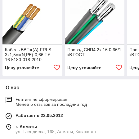
Кабель ВВГнг(А)-FRLS
Провод СИП4 2х 16 0,66/1
Пров
3х1,5ок(N,PE)-0,66 ТУ
кВ ГОСТ
кВ 
16.К180-018-2010
Цену уточняйте
Цену уточняйте
Цен
О нас
Рейтинг не сформирован
Менее 5 отзывов за последний год
Работает с 22.05.2012
г. Алматы
ул. Тлендиева, 168, Алматы, Казахстан