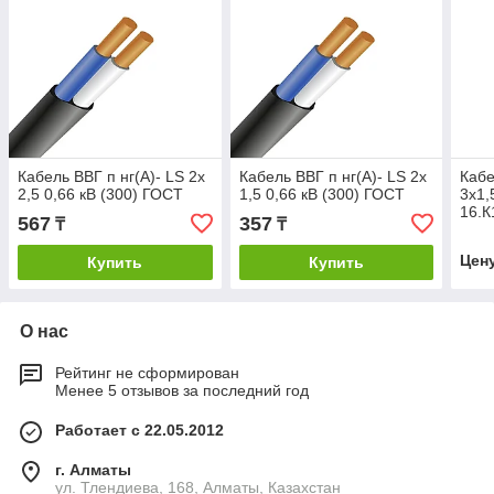
Кабель ВВГ п нг(А)- LS 2х
Кабель ВВГ п нг(А)- LS 2х
Кабе
2,5 0,66 кВ (300) ГОСТ
1,5 0,66 кВ (300) ГОСТ
3х1,
16.К
567
357
₸
₸
Цен
Купить
Купить
О нас
Рейтинг не сформирован
Менее 5 отзывов за последний год
Работает с 22.05.2012
г. Алматы
ул. Тлендиева, 168, Алматы, Казахстан