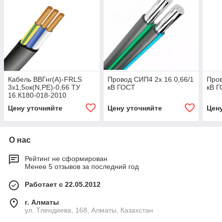
Кабель ВВГнг(А)-FRLS
Провод СИП4 2х 16 0,66/1
Пров
3х1,5ок(N,PE)-0,66 ТУ
кВ ГОСТ
кВ 
16.К180-018-2010
Цену уточняйте
Цену уточняйте
Цен
О нас
Рейтинг не сформирован
Менее 5 отзывов за последний год
Работает с 22.05.2012
г. Алматы
ул. Тлендиева, 168, Алматы, Казахстан