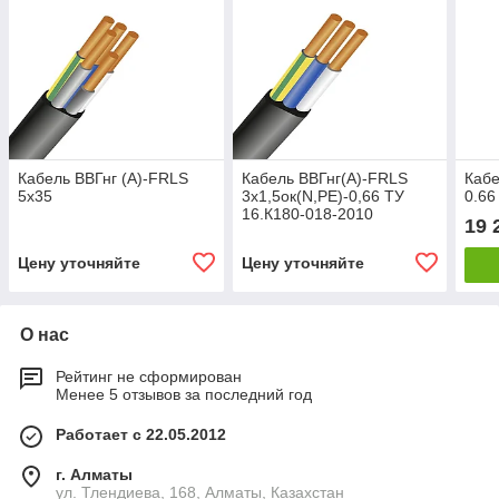
Кабель ВВГнг (А)-FRLS
Кабель ВВГнг(А)-FRLS
Кабе
5х35
3х1,5ок(N,PE)-0,66 ТУ
0.66
16.К180-018-2010
19 
Цену уточняйте
Цену уточняйте
О нас
Рейтинг не сформирован
Менее 5 отзывов за последний год
Работает с 22.05.2012
г. Алматы
ул. Тлендиева, 168, Алматы, Казахстан