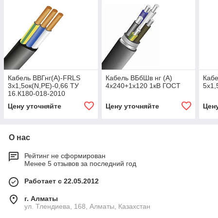
Кабель ВВГнг(А)-FRLS
Кабель ВБбШв нг (А)
Кабе
3х1,5ок(N,PE)-0,66 ТУ
4х240+1х120 1кВ ГОСТ
5х1,
16.К180-018-2010
Цену уточняйте
Цену уточняйте
Цен
О нас
Рейтинг не сформирован
Менее 5 отзывов за последний год
Работает с 22.05.2012
г. Алматы
ул. Тлендиева, 168, Алматы, Казахстан