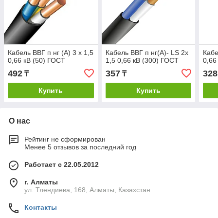
Кабель ВВГ п нг (А) 3 х 1,5
Кабель ВВГ п нг(А)- LS 2х
Кабе
0,66 кВ (50) ГОСТ
1,5 0,66 кВ (300) ГОСТ
0,66
492
357
328
₸
₸
Купить
Купить
О нас
Рейтинг не сформирован
Менее 5 отзывов за последний год
Работает с 22.05.2012
г. Алматы
ул. Тлендиева, 168, Алматы, Казахстан
Контакты