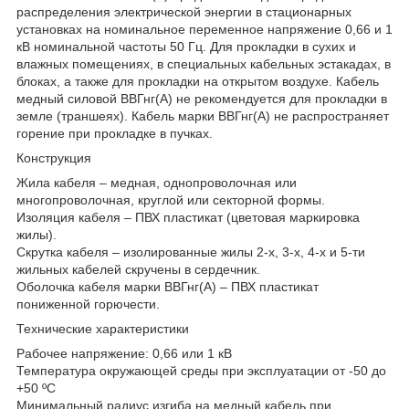
распределения электрической энергии в стационарных
установках на номинальное переменное напряжение 0,66 и 1
кВ номинальной частоты 50 Гц. Для прокладки в сухих и
влажных помещениях, в специальных кабельных эстакадах, в
блоках, а также для прокладки на открытом воздухе. Кабель
медный силовой ВВГнг(А) не рекомендуется для прокладки в
земле (траншеях). Кабель марки ВВГнг(А) не распространяет
горение при прокладке в пучках.
Конструкция
Жила кабеля – медная, однопроволочная или
многопроволочная, круглой или секторной формы.
Изоляция кабеля – ПВХ пластикат (цветовая маркировка
жилы).
Скрутка кабеля – изолированные жилы 2-х, 3-х, 4-х и 5-ти
жильных кабелей скручены в сердечник.
Оболочка кабеля марки ВВГнг(А) – ПВХ пластикат
пониженной горючести.
Технические характеристики
Рабочее напряжение: 0,66 или 1 кВ
Температура окружающей среды при эксплуатации от -50 до
+50 ºС
Минимальный радиус изгиба на медный кабель при