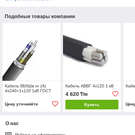
Подобные товары компании
Кабель ВБбШв нг (А)
Кабель АВВГ 4х120 1 кВ
Кабе
4х240+1х120 1кВ ГОСТ
4 620
₸/м
Цену уточняйте
Цен
Купить
О нас
Рейтинг не сформирован