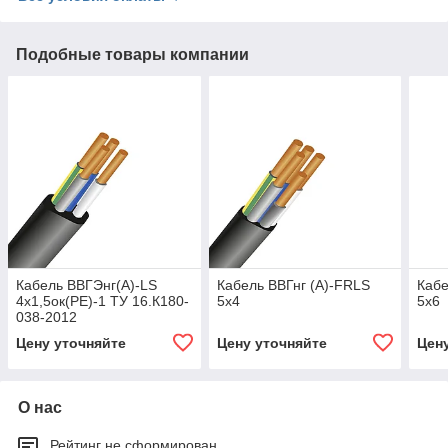
Подобные товары компании
Кабель ВВГЭнг(А)-LS
Кабель ВВГнг (А)-FRLS
Кабе
4х1,5ок(РЕ)-1 ТУ 16.К180-
5х4
5х6
038-2012
Цену уточняйте
Цену уточняйте
Цен
О нас
Рейтинг не сформирован