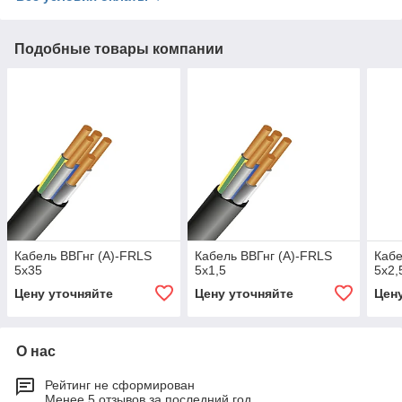
Подобные товары компании
Кабель ВВГнг (А)-FRLS
Кабель ВВГнг (А)-FRLS
Кабе
5х35
5х1,5
5х2,
Цену уточняйте
Цену уточняйте
Цен
О нас
Рейтинг не сформирован
Менее 5 отзывов за последний год