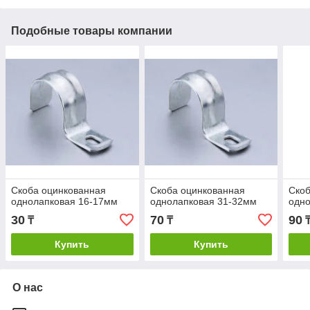
Подобные товары компании
Скоба оцинкованная
Скоба оцинкованная
Скоб
однолапковая 16-17мм
однолапковая 31-32мм
одн
30
70
90
₸
₸
Купить
Купить
О нас