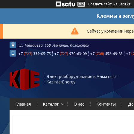
Создать сайт
на Satu.kz
Клеммы и загл
Сейчас у компании нера
ул. Тлендиева, 168, Алматы, Казахстан
+7
(727)
339-05-75
+7
(727)
970-63-09
+7
(708)
452-49-85
+7
(
Электрооборудование в Алматы от
KazInterEnergy
Главная
Каталог
О нас
Контакты
До