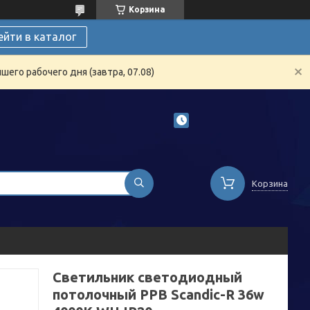
Корзина
ейти в каталог
его рабочего дня (завтра, 07.08)
Корзина
Светильник светодиодный
потолочный PPB Scandic-R 36w