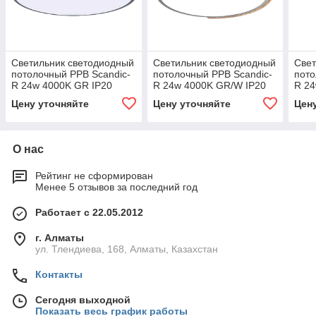
Светильник светодиодный
Светильник светодиодный
Свет
потолочный PPB Scandic-
потолочный PPB Scandic-
пото
R 24w 4000K GR IP20
R 24w 4000K GR/W IP20
R 24
Цену уточняйте
Цену уточняйте
Цен
О нас
Рейтинг не сформирован
Менее 5 отзывов за последний год
Работает с 22.05.2012
г. Алматы
ул. Тлендиева, 168, Алматы, Казахстан
Контакты
Сегодня выходной
Показать весь график работы