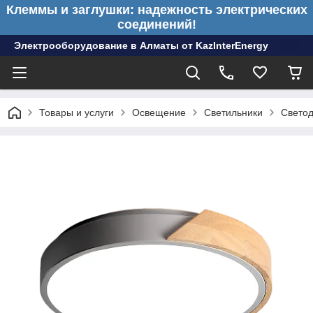
Клеммы и заглушки: надежность электрических
соединений!
Электрооборудование в Алматы от KazInterEnergy
Товары и услуги
Освещение
Светильники
Светод