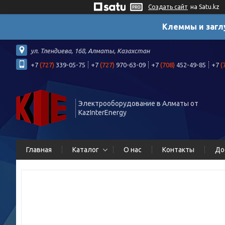
Создать сайт
на Satu.kz
Клеммы и загл
ул. Тлендиева, 168, Алматы, Казахстан
+7
(727)
339-05-75
+7
(727)
970-63-09
+7
(708)
452-49-85
+7
(
Электрооборудование в Алматы от
KazInterEnergy
Главная
Каталог
О нас
Контакты
До