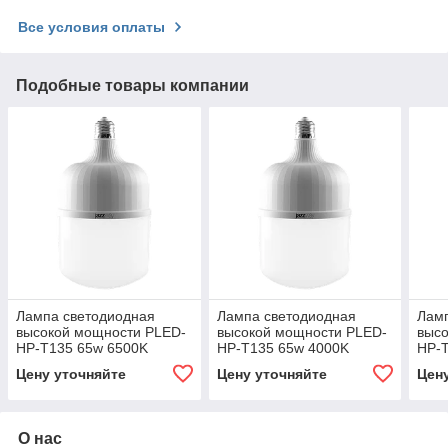
Все условия оплаты
Подобные товары компании
Лампа светодиодная
Лампа светодиодная
Лам
высокой мощности PLED-
высокой мощности PLED-
выс
HP-T135 65w 6500K
HP-T135 65w 4000K
HP-
E27/E40
E27/E40
E27
Цену уточняйте
Цену уточняйте
Цен
О нас