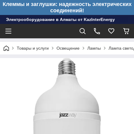
Клеммы и заглушки: надежность электрических
соединений!
Электрооборудование в Алматы от KazInterEnergy
Товары и услуги
Освещение
Лампы
Лампа свето