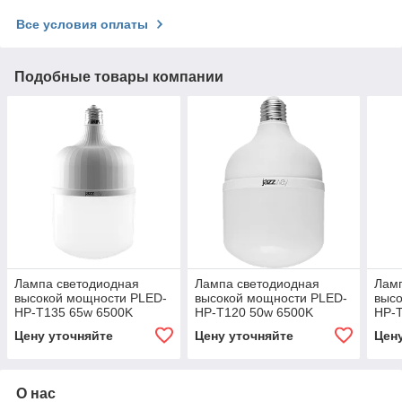
Все условия оплаты
Подобные товары компании
Лампа светодиодная
Лампа светодиодная
Лам
высокой мощности PLED-
высокой мощности PLED-
выс
HP-T135 65w 6500K
HP-T120 50w 6500K
HP-
E27/E40
E27/E40
E27
Цену уточняйте
Цену уточняйте
Цен
О нас