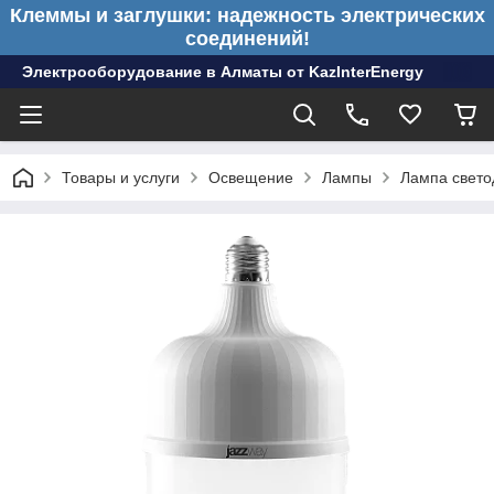
Клеммы и заглушки: надежность электрических
соединений!
Электрооборудование в Алматы от KazInterEnergy
Товары и услуги
Освещение
Лампы
Лампа свето