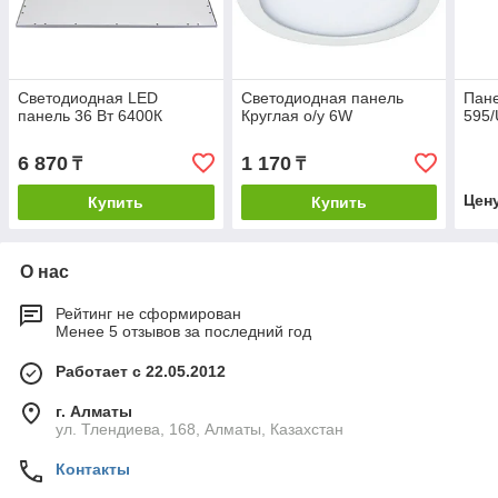
Светодиодная LED
Светодиодная панель
Пане
панель 36 Вт 6400К
Круглая о/у 6W
595/
6 870
1 170
₸
₸
Цен
Купить
Купить
О нас
Рейтинг не сформирован
Менее 5 отзывов за последний год
Работает с 22.05.2012
г. Алматы
ул. Тлендиева, 168, Алматы, Казахстан
Контакты