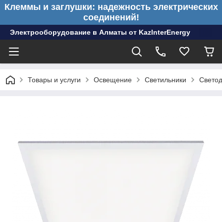
Клеммы и заглушки: надежность электрических
соединений!
Электрооборудование в Алматы от KazInterEnergy
Товары и услуги
Освещение
Светильники
Светод