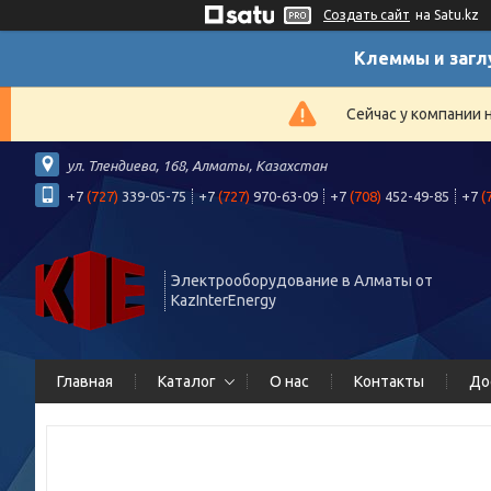
Создать сайт
на Satu.kz
Клеммы и загл
Сейчас у компании 
ул. Тлендиева, 168, Алматы, Казахстан
+7
(727)
339-05-75
+7
(727)
970-63-09
+7
(708)
452-49-85
+7
(
Электрооборудование в Алматы от
KazInterEnergy
Главная
Каталог
О нас
Контакты
До