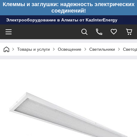
Клеммы и заглушки: надежность электрических
соединений!
Электрооборудование в Алматы от KazInterEnergy
Товары и услуги
Освещение
Светильники
Светод